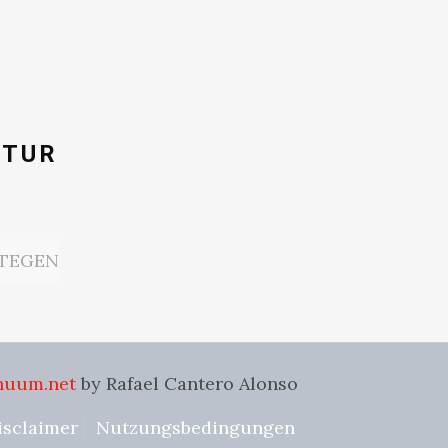
ATUR
STEGEN
nuum.net
by Rafael Cantero Alonso
isclaimer
Nutzungsbedingungen