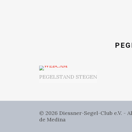
PEG
PEGELSTAND STEGEN
© 2026 Diessner-Segel-Club e.V. - 
de Medina