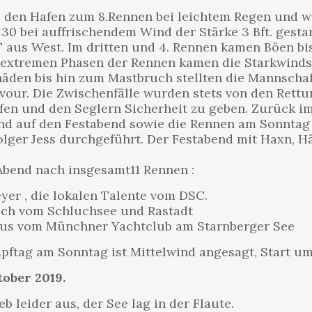
00 den Hafen zum 8.Rennen bei leichtem Regen und 
30 bei auffrischendem Wind der Stärke 3 Bft. gestar
aus West. Im dritten und 4. Rennen kamen Böen bi
e extremen Phasen der Rennen kamen die Starkwinds
den bis hin zum Mastbruch stellten die Mannschaft
ravour. Die Zwischenfälle wurden stets von den Ret
ifen und den Seglern Sicherheit zu geben. Zurück i
d auf den Festabend sowie die Rennen am Sonntag v
ger Jess durchgeführt. Der Festabend mit Haxn, H
bend nach insgesamt11 Rennen :
yer , die lokalen Talente vom DSC.
uch vom Schluchsee und Rastadt
haus vom Münchner Yachtclub am Starnberger See
pftag am Sonntag ist Mittelwind angesagt, Start um
tober 2019.
b leider aus, der See lag in der Flaute.