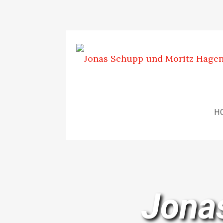
H
Jona