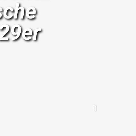
sche
29er