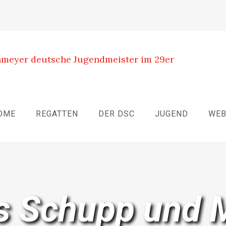
OME
REGATTEN
DER DSC
JUGEND
WE
s Schupp und M