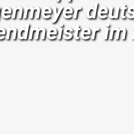
enmeyer deut
endmeister im 