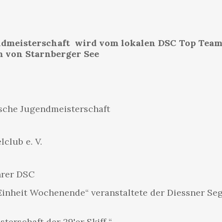
ndmeisterschaft wird vom lokalen DSC Top Team 
 von Starnberger See
tsche Jugendmeisterschaft
club e. V.
ührer DSC
Einheit Wochenende“ veranstaltete der Diessner Seg
erschaft der 29'er Skiff “