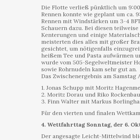
Die Flotte verließ pünktlich um 9:
Rennen konnte wie geplant um ca. 9:
Rennen mit Windstärken um 3-4 BFT 
Schauern dazu. Bei diesen teilweis
Kenterungen und einige Materialschä
meisterten dies alles mit großer B
gesichtet, um nötigenfalls einzugre
heißem Tee und Pasta aufwärmen un
wurde vom 505-Segelweltmeister Hol
sowie Rohrnudeln kam sehr gut an.
Das Zwischenergebnis am Samstag A
1. Jonas Schupp mit Moritz Hagenme
2. Moritz Dorau und Riko Rockenba
3. Finn Walter mit Markus Borling
Für den vierten und finalen Wettkam
4. Wettfahrttag Sonntag, der 6. Ok
Der angesagte Leicht-Mittelwind blie