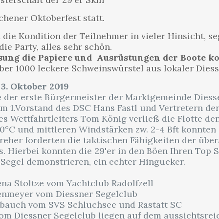
chener Oktoberfest statt.
die Kondition der Teilnehmer in vieler Hinsicht, se
ie Party, alles sehr schön.
ng die Papiere und Ausrüstungen der Boote ko
er 1000 leckere Schweinswürstel aus lokaler Diessn
3. Oktober 2019
 der erste Bürgermeister der Marktgemeinde Diess
m 1.Vorstand des DSC Hans Fastl und Vertretern de
es Wettfahrtleiters Tom König verließ die Flotte de
°C und mittleren Windstärken zw. 2-4 Bft konnten 
eher forderten die taktischen Fähigkeiten der über
s. Hierbei konnten die 29'er in den Böen Ihren To
egel demonstrieren, ein echter Hingucker.
ena Stoltze vom Yachtclub Radolfzell
enmeyer vom Diessner Segelclub
nbauch vom SVS Schluchsee und Rastatt SC
om Diessner Segelclub liegen auf dem aussichtsreic