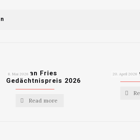
nn
Christian Fries
Start in
8. Mai 2026
20. April 2026
Gedächtnispreis 2026
Re
Read more