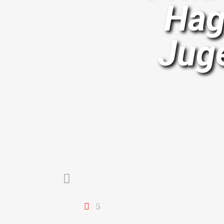
Hag
Jug
5