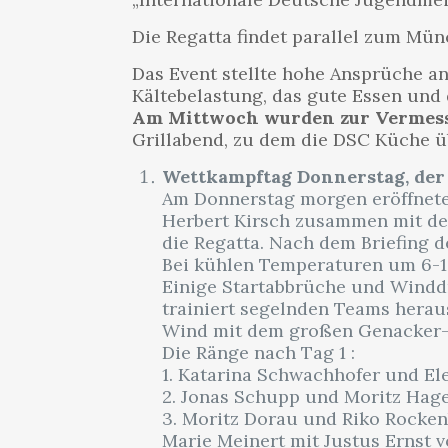
Die Regatta findet parallel zum Mün
Das Event stellte hohe Ansprüche an 
Kältebelastung, das gute Essen und d
Am Mittwoch wurden zur Vermessu
Grillabend, zu dem die DSC Küche üb
Wettkampftag Donnerstag, der 
Am Donnerstag morgen eröffnete
Herbert Kirsch zusammen mit de
die Regatta. Nach dem Briefing d
Bei kühlen Temperaturen um 6-10
Einige Startabbrüche und Winddr
trainiert segelnden Teams herau
Wind mit dem großen Genacker-S
Die Ränge nach Tag 1 :
1. Katarina Schwachhofer und El
2. Jonas Schupp und Moritz Hag
3. Moritz Dorau und Riko Rocke
Marie Meinert mit Justus Ernst v