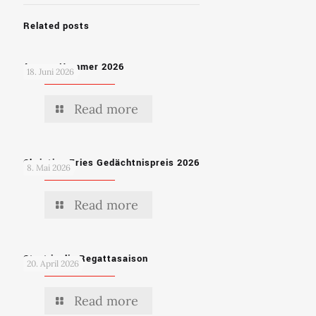
Related posts
Ammer Hammer 2026
18. Juni 2026
Read more
Christian Fries Gedächtnispreis 2026
8. Mai 2026
Read more
Start in die Regattasaison
20. April 2026
Read more