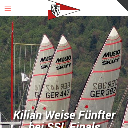
Kilian Weise Fünfter
bei SSL Finals