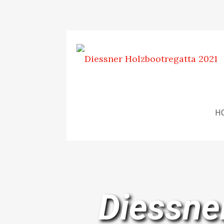
H
Diessne