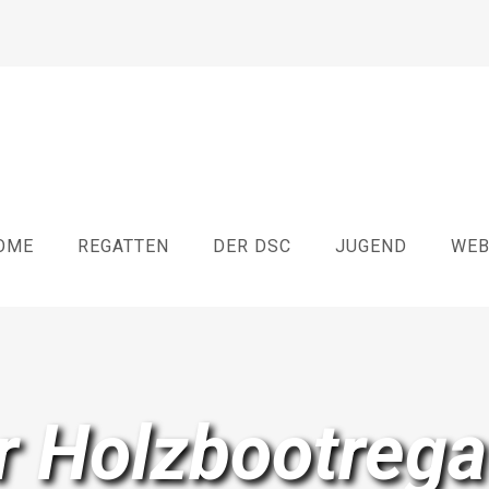
OME
REGATTEN
DER DSC
JUGEND
WE
r Holzbootrega