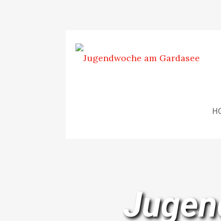
H
Jugen