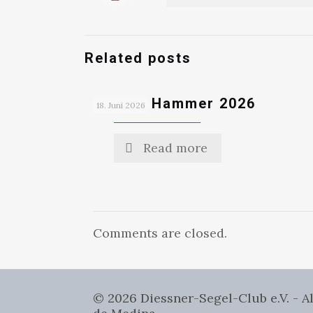
Related posts
Ammer Hammer 2026
18. Juni 2026
Read more
Comments are closed.
© 2026 Diessner-Segel-Club e.V. - 