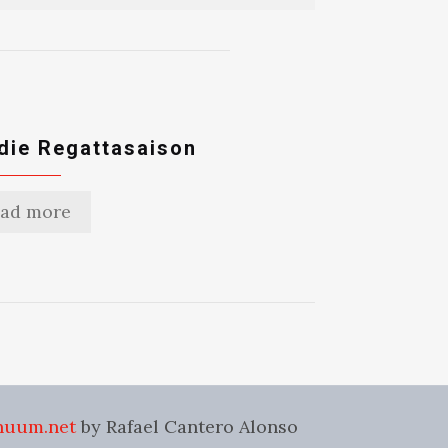
 die Regattasaison
ad more
nuum.net
by Rafael Cantero Alonso