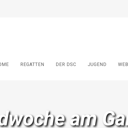
OME
REGATTEN
DER DSC
JUGEND
WE
dwoche am Ga