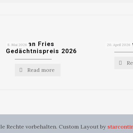
Christian Fries
Start in
8. Mai 2026
20. April 2026
Gedächtnispreis 2026
Re
Read more
Alle Rechte vorbehalten. Custom Layout by
starconti